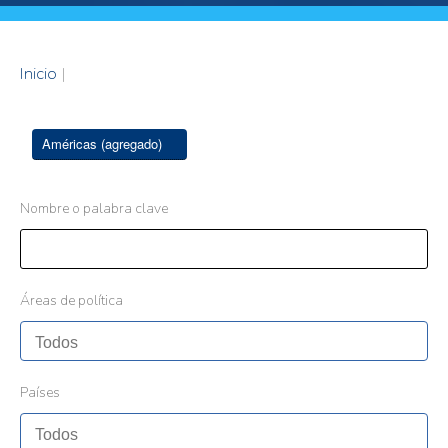
Inicio
|
Américas (agregado)
Nombre o palabra clave
Áreas de política
Países