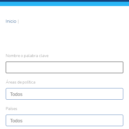
Inicio
|
Nombre o palabra clave
Áreas de política
Países