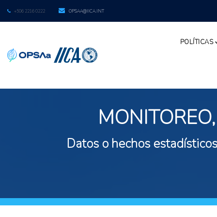
+506 2216 0222
OPSAA@IICA.INT
POLÍTICAS
MONITOREO,
Datos o hechos estadísticos