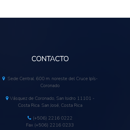
CONTACTO
Sede Central. 600 m. noreste del Cruce Ipís-
Coronado
Vásquez de Coronado, San Isidro 11101 -
Costa Rica. San José, Costa Rica
(+506) 2216 0222
Fax (+506) 2216 0233