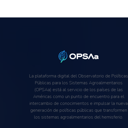
La plataforma digital del Observatorio de Política
Públicas para los Sistemas Agroalimentarios
(OPSAa) está al servicio de los países de las
Américas como un punto de encuentro para el
intercambio de conocimientos e impulsar la nueva
generación de políticas públicas que transformen
los sistemas agroalimentarios del hemisferio.