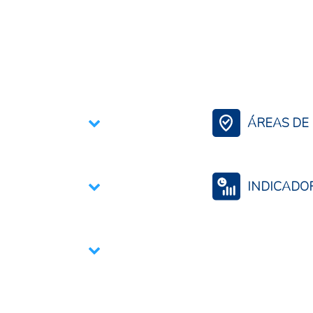
ÁREAS DE 
Bioinsumos
Comercio Internac
INDICADO
Comercio por pro
Producción de in
Uso o consumo de