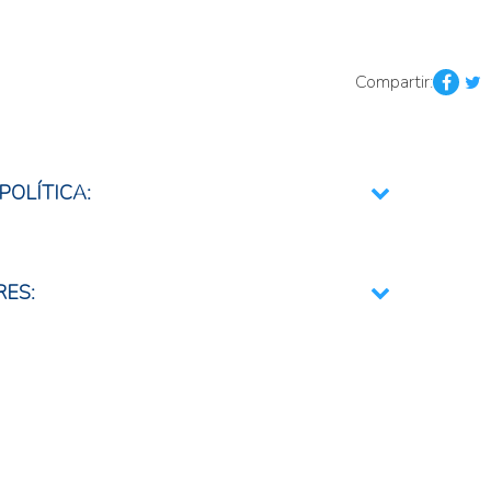
Compartir:
POLÍTICA:
ional e Integración Regional
RES:
ductos y agregados
sumos agropecuarios
 insumos agropecuarios