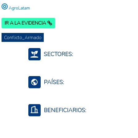
AgroLatam
IR A LA EVIDENCIA
Conflicto_Armado
SECTORES:
Fertilizantes (Cadena)
PAÍSES:
Brasil
BENEFICIARIOS:
Productores agropecuarios
Empresas privadas