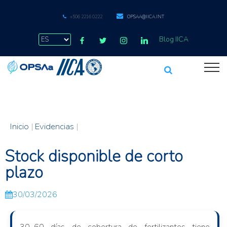
+506 2216 0222
OPSAA@IICA.INT
Blog IICA
Inicio
|
Evidencias
|
Stock disponible de corto
plazo
30/03/2026