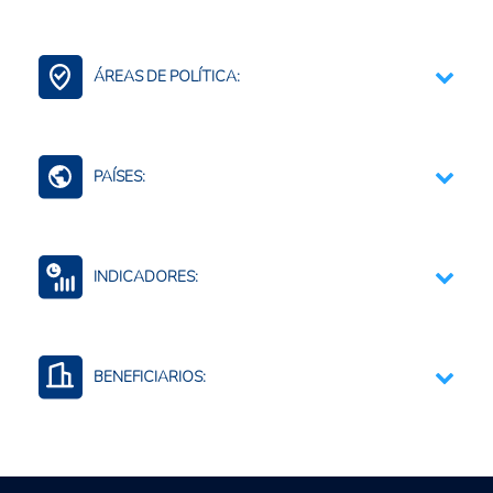
Fertilizantes (Cadena)
ÁREAS DE POLÍTICA:
Bioinsumos
Comercio Internacional e Integración Regional
PAÍSES:
Argentina
INDICADORES:
Comercio por productos y agregados
Producción de insumos agropecuarios
BENEFICIARIOS:
Uso o consumo de insumos agropecuarios
Productores agropecuarios
Empresas privadas