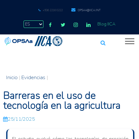
+506 2216 0222
OPSAA@IICA.INT
Blog IICA
Inicio
|
Evidencias
|
Barreras en el uso de
tecnología en la agricultura
25/11/2025