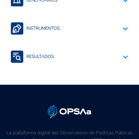
BENEFICIARIOS:
Agricultores o agricultoras urbanos o peri-urbanos
Comunidades rurales
INSTRUMENTOS:
Personas investigadoras
Formación y capacitación a los agricultores
Asistencia técnica a los productores
RESULTADOS:
Digitación de información
Aumento de conocimientos
Formación de capacitadas técnicas
La plataforma digital del Observatorio de Políticas Públicas