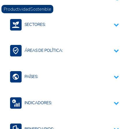
ProductividadSostenible
SECTORES:
Agricultura Tropical
Agroalimentario (total)
ÁREAS DE POLÍTICA:
Ciencia, tecnología e innovación
Agregación de Valor
Ciencia, Tecnología e Innovación
PAÍSES:
Perú
INDICADORES:
Innovación y tecnología
Actividad económica total