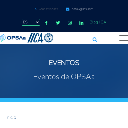
+506 2216 0222
OPSAA@IICA.INT
Blog IICA
EVENTOS
Eventos de OPSAa
Inicio
|