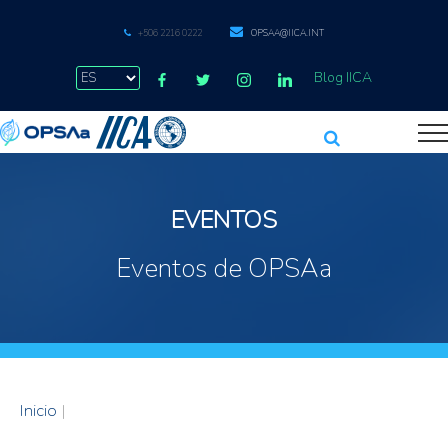
+506 2216 0222
OPSAA@IICA.INT
Blog IICA
EVENTOS
Eventos de OPSAa
Inicio
|