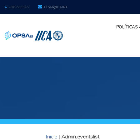
+506 2216 0222
OPSAA@IICA.INT
POLÍTICAS
Inicio
|
Admin.eventslist