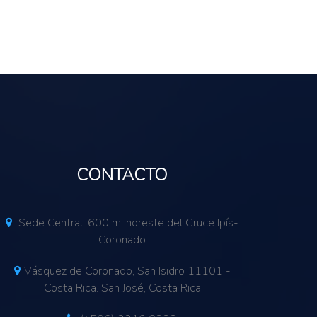
CONTACTO
Sede Central. 600 m. noreste del Cruce Ipís-
Coronado
Vásquez de Coronado, San Isidro 11101 -
Costa Rica. San José, Costa Rica