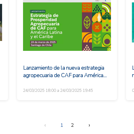
Lanzamiento de la nueva estrategia
agropecuaria de CAF para América
Latina y el Caribe y diálogo sobre el
futuro del s...
24/03/2025 18:00 a 24/03/2025 19:45
0
‹
›
1
2