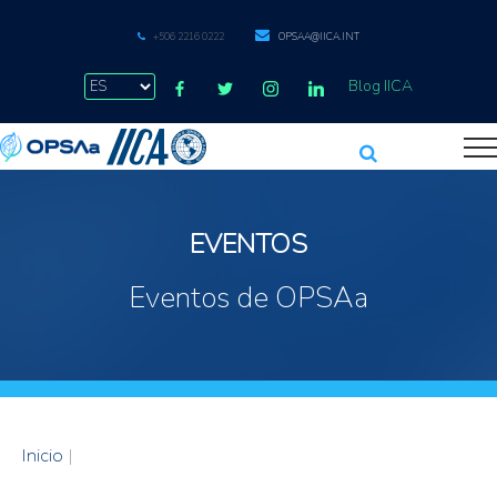
+506 2216 0222
OPSAA@IICA.INT
Blog IICA
EVENTOS
Eventos de OPSAa
Inicio
|