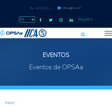
+506 2216 0222
OPSAA@IICA.INT
Blog IICA
EVENTOS
Eventos de OPSAa
Inicio
|