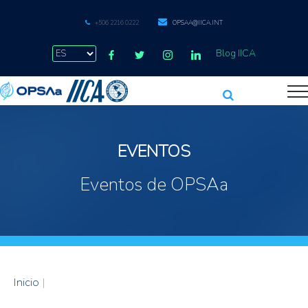
+506 2216 0222
OPSAA@IICA.INT
Blog IICA
EVENTOS
Eventos de OPSAa
Inicio
|