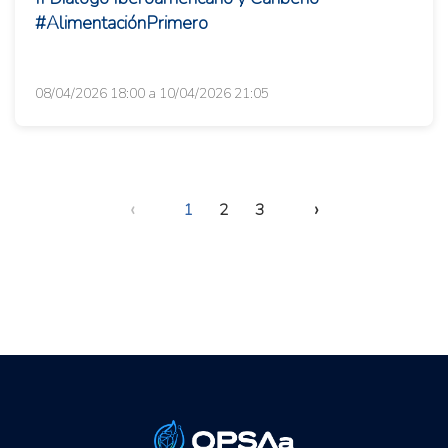
#AlimentaciónPrimero
08/04/2026 18:00 a 10/04/2026 21:05
‹
›
1
2
3