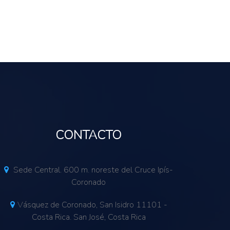
CONTACTO
Sede Central. 600 m. noreste del Cruce Ipís-
Coronado
Vásquez de Coronado, San Isidro 11101 -
Costa Rica. San José, Costa Rica