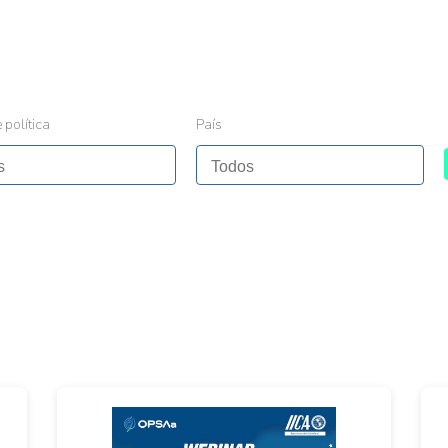
 política
País