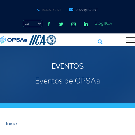
+506 2216 0222
OPSAA@IICA.INT
Blog IICA
EVENTOS
Eventos de OPSAa
Inicio
|