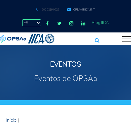
+506 2216 0222
OPSAA@IICA.INT
Blog IICA
EVENTOS
Eventos de OPSAa
Inicio
|