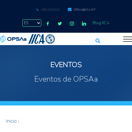
+506 2216 0222
OPSAA@IICA.INT
Blog IICA
EVENTOS
Eventos de OPSAa
Inicio
|