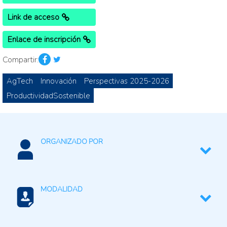
Link de acceso
Enlace de inscripción
Compartir:
AgTech
Innovación
Perspectivas 2025-2026
ProductividadSostenible
ORGANIZADO POR
Redagrícola
MODALIDAD
Presencial