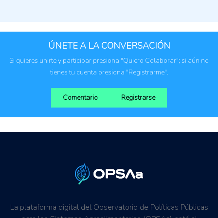
Cadena de valor
Empresas privadas
Exportadores
ÚNETE A LA CONVERSACIÓN
Personas investigadoras
Si quieres unirte y participar presiona "Quiero Colaborar"; si aún no
Productores agropecuarios
tienes tu cuenta presiona "Registrarme".
Comentario
Registrarse
La plataforma digital del Observatorio de Políticas Públicas