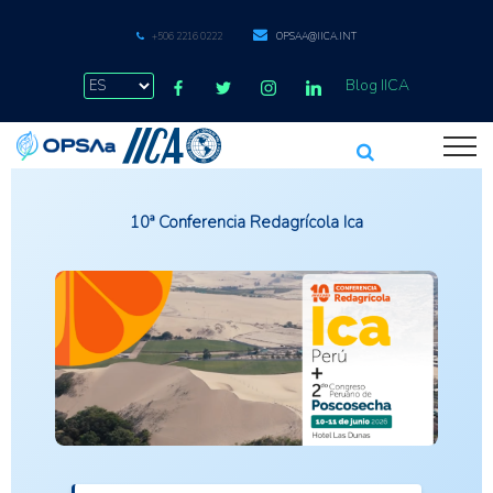
+506 2216 0222
OPSAA@IICA.INT
Blog IICA
10ª Conferencia Redagrícola Ica