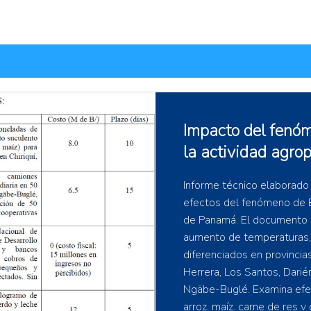
Variabilidad climá
como indicadores 
sistemas de produ
provincia de Past
El estudio analizó 127 mu
lecheras de Pastaza y enco
mantuvo relativamente esta
indicadores microbiológico
destacando una asociación 