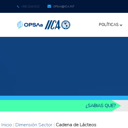
+506 2216 0222
OPSAA@IICA.INT
POLÍTICAS
¿SABIAS QUE?
Inicio
|
Dimensión Sector
|
Cadena de Lácteos