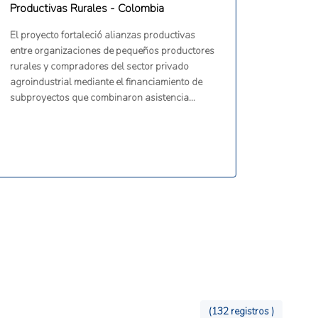
Productivas Rurales - Colombia
El proyecto fortaleció alianzas productivas
entre organizaciones de pequeños productores
rurales y compradores del sector privado
agroindustrial mediante el financiamiento de
subproyectos que combinaron asistencia
técnica, inversión en activos productivos y
desarrollo de capacidades empresariales para
mejorar el acceso a mercados. Su objetivo fue
incrementar la competitividad rural y el
emprendimiento agropecuario en comunidades
rurales pobres a través de un esquema de
demanda impulsado por la iniciativa privada.
Incluyó mecanismos explícitos de inclusión
para mujeres, comunidades indígenas y
afrocolombianos en cadenas de valor
agrícolas.
(132 registros )