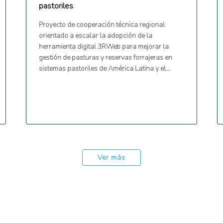
pastoriles
Proyecto de cooperación técnica regional
orientado a escalar la adopción de la
herramienta digital 3RWeb para mejorar la
gestión de pasturas y reservas forrajeras en
sistemas pastoriles de América Latina y el
Caribe. El proyecto busca maximizar la cosecha
de forraje producida en finca, mejorar la
autosuficiencia y sostenibilidad económica y
ambiental de los sistemas pastoriles, reducir
costos, aumentar la resiliencia frente a la
variabilidad climática, conservar biodiversidad
y contribuir a la mitigación del cambio climático.
Ver más