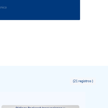
icas.
entífico
(21 registros )