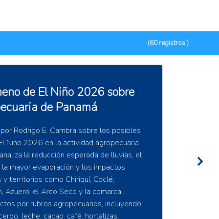
(60 registros )
tica y calidad de la leche
de sostenibilidad en
cción lechera de la
aza, Ecuador
estras de leche de 72 explotaciones
ntró que la composición fisicoquímica se
ble ante la variabilidad climática. Los
s mostraron mayor sensibilidad,
positiva entre la velocidad del viento y el