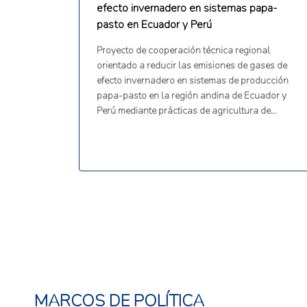
efecto invernadero en sistemas papa-
pasto en Ecuador y Perú
Proyecto de cooperación técnica regional
orientado a reducir las emisiones de gases de
efecto invernadero en sistemas de producción
papa-pasto en la región andina de Ecuador y
Perú mediante prácticas de agricultura de
conservación. El proyecto incluye la
caracterización y tipificación de sistemas
productivos, evaluación de prácticas de
agricultura de conservación y convencionales
sobre productividad, conservación de suelos,
nutrientes, beneficios económicos y emisiones
de GEI, comparación de mediciones de
emisiones con estimaciones del IPCC,
integración de información productiva,
socioeconómica y ambiental, y desarrollo de
capacidades mediante gestión del
conocimiento, cooperación y capacitación.
MARCOS DE POLÍTICA