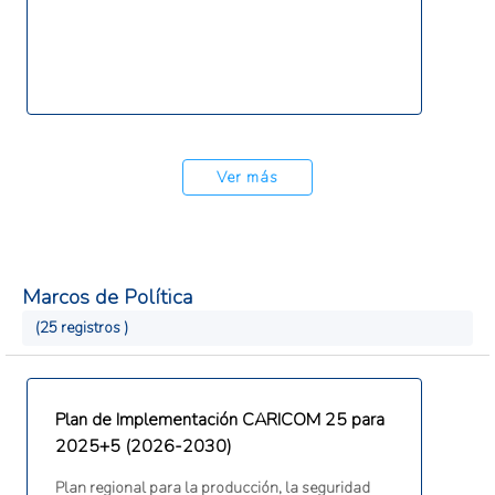
consideraciones de gestión de desastres en la
planificación del desarrollo y el proceso de toma
de decisiones de los Estados participantes de la
CDEMA. Aborda todos los peligros y todas las
fases del ciclo de desastres: prevención,
mitigación, preparación, respuesta, recuperación
y rehabilitación.
Ver más
Marcos de Política
(25 registros )
Plan de Implementación CARICOM 25 para
2025+5 (2026-2030)
Plan regional para la producción, la seguridad