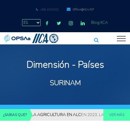
+506 2216 0222
OPSAA@IICA.INT
Blog IICA
Dimensión - Países
SURINAM
AJA PIR DE LA AGRICULTURA EN ALC
EN 2023, LA PRODUCTIVIDAD 
¿SABIAS QUE?
VER MÁS