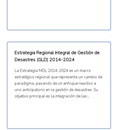
compradores y vendedores agrícolas, un portal
G2G, tecnologías de precisión, una plataforma de
extensión virtual y la familiarización de los
agricultores con la agricultura climáticamente
inteligente.
Estrategia Regional Integral de Gestión de
Desastres (GLD) 2014-2024
La Estrategia MDL 2014-2024 es un marco
estratégico regional que representa un cambio de
paradigma, pasando de un enfoque reactivo a
uno anticipatorio en la gestión de desastres. Su
objetivo principal es la integración de las
consideraciones de gestión de desastres en la
planificación del desarrollo y el proceso de toma
de decisiones de los Estados participantes de la
CDEMA. Aborda todos los peligros y todas las
fases del ciclo de desastres: prevención,