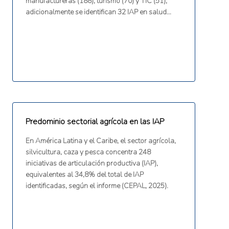
manufactureras (188), turismo (70) y TIC (51);
adicionalmente se identifican 32 IAP en salud
(farmacéutico y servicios/dispositivos médicos),
según el informe (CEPAL, 2025).
Predominio sectorial agrícola en las IAP
En América Latina y el Caribe, el sector agrícola,
silvicultura, caza y pesca concentra 248
iniciativas de articulación productiva (IAP),
equivalentes al 34,8% del total de IAP
identificadas, según el informe (CEPAL, 2025).