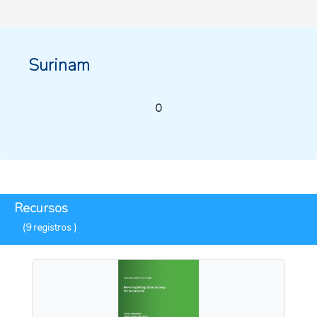
Surinam
0
Recursos
(9 registros )