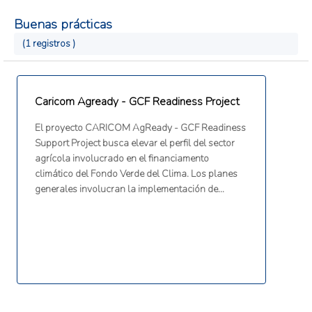
Buenas prácticas
(1 registros )
Caricom Agready - GCF Readiness Project
El proyecto CARICOM AgReady - GCF Readiness
Support Project busca elevar el perfil del sector
agrícola involucrado en el financiamento
climático del Fondo Verde del Clima. Los planes
generales involucran la implementación de
estrategias basadas en evidencia para
desarrollar y fortalecer la agricultura del Caribe
para un sistema de bajas emisiones, mejorar las
oportunidades de mercado y atraer inversiones
del sector privado.