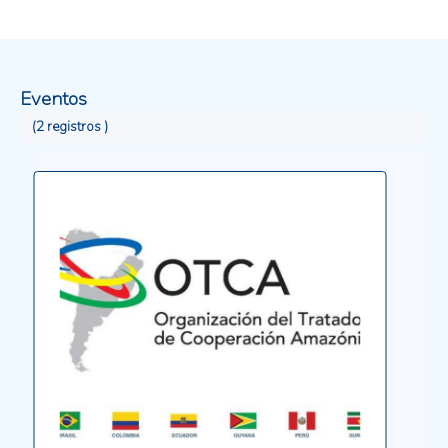
conocimientos ancestrales y tradicionales. El
informe mapea la comunidad epistémica que
trabaja en bioeconomía en la región y considera las
múltiples definiciones y sus distintas prioridades e
Eventos
implicaciones. Finalmente, ofrece recomendaciones
para acciones futuras que promuevan la
(2 registros )
colaboración intersectorial y la cooperación
regional para aprovechar las oportunidades de la
bioeconomía.