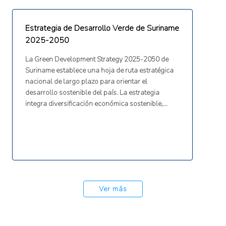
Estrategia de Desarrollo Verde de Suriname
2025-2050
La Green Development Strategy 2025-2050 de
Suriname establece una hoja de ruta estratégica
nacional de largo plazo para orientar el
desarrollo sostenible del país. La estrategia
integra diversificación económica sostenible,
protección ambiental, resiliencia climática,
inclusión social, equidad, buena gobernanza y
fortalecimiento institucional, con énfasis en la
conservación de bosques, biodiversidad,
transición hacia una economía baja en carbono,
planificación integrada, escenarios de desarrollo,
mecanismos de financiamiento e implementación
Ver más
mediante un marco institucional y legal.