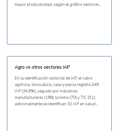
mayor productividad, según el gráfico sectorial
del informe (CEPAL, 2025).
Agro vs otros sectores IAP
En la identificación sectorial de IAP, el rubro
agrícola, silvicultura, caza y pesca registra 248
IAP (34,8%), seguido por industrias
manufactureras (188), turismo (70) y TIC (51);
adicionalmente se identifican 32 IAP en salud
(farmacéutico y servicios/dispositivos médicos),
según el informe (CEPAL, 2025).