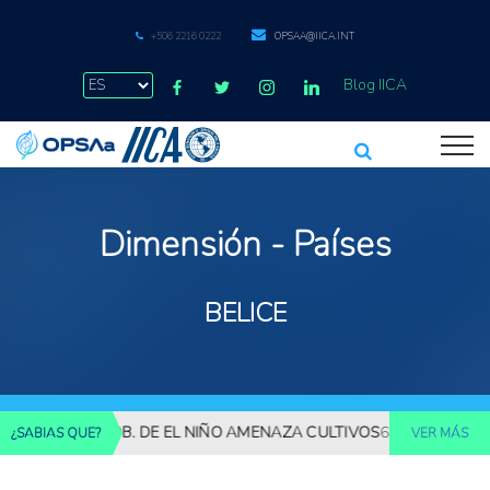
+506 2216 0222
OPSAA@IICA.INT
Blog IICA
Dimensión - Países
BELICE
 61% PROB. DE EL NIÑO AMENAZA CULTIVOS
61% DE PROBABILIDA
¿SABIAS QUE?
VER MÁS