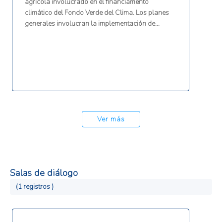
agrícola involucrado en el financiamento
climático del Fondo Verde del Clima. Los planes
generales involucran la implementación de
estrategias basadas en evidencia para
desarrollar y fortalecer la agricultura del Caribe
para un sistema de bajas emisiones, mejorar las
oportunidades de mercado y atraer inversiones
del sector privado.
Ver más
Salas de diálogo
(1 registros )