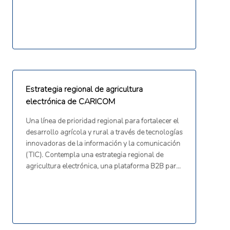
Estrategia regional de agricultura
electrónica de CARICOM
Una línea de prioridad regional para fortalecer el
desarrollo agrícola y rural a través de tecnologías
innovadoras de la información y la comunicación
(TIC). Contempla una estrategia regional de
agricultura electrónica, una plataforma B2B para
compradores y vendedores agrícolas, un portal
G2G, tecnologías de precisión, una plataforma de
extensión virtual y la familiarización de los
agricultores con la agricultura climáticamente
inteligente.