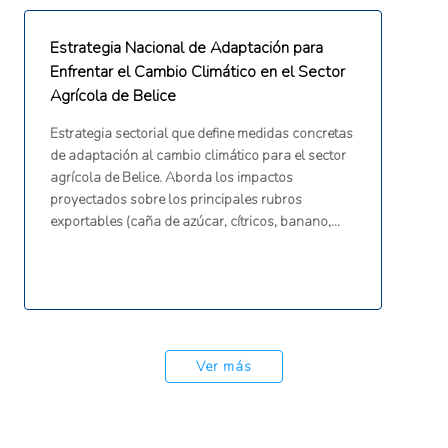
Estrategia Nacional de Adaptación para
Enfrentar el Cambio Climático en el Sector
Agrícola de Belice
Estrategia sectorial que define medidas concretas
de adaptación al cambio climático para el sector
agrícola de Belice. Aborda los impactos
proyectados sobre los principales rubros
exportables (caña de azúcar, cítricos, banano,
arroz, maíz, frijol, ganadería y acuicultura),
organizando las respuestas en torno a seis ejes:
exceso de lluvias e inundaciones, déficit hídrico y
sequía, variabilidad de precipitaciones, aumento
de temperatura, cambios en plagas y
enfermedades, y degradación de suelos. Incluye
Ver más
también medidas transversales de seguros
agrícolas, fortalecimiento organizativo de
productores y sistemas de alerta
agrometeorológica.