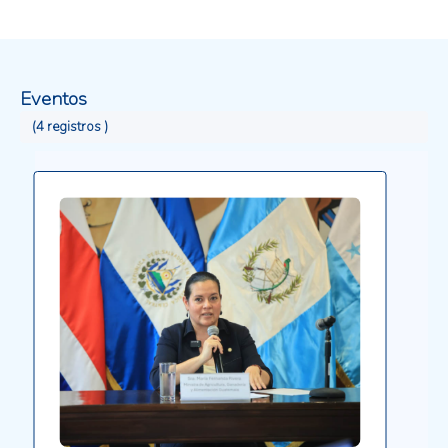
seguridad alimentaria. La iniciativa busca aumentar
la resiliencia de los sistemas agroalimentarios del
Corredor Seco Centroamericano frente a eventos
climáticos extremos, ante la creciente preocupación
Eventos
por pérdidas productivas, presión sobre medios de
vida rurales y efectos sobre el abastecimiento
(4 registros )
alimentario regional. Asimismo, se destaca la
cooperación regional como mecanismo clave para
mejorar la capacidad de respuesta y anticipación
de los países frente a riesgos climáticos.