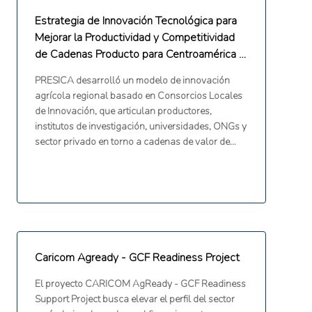
Estrategia de Innovación Tecnológica para
Mejorar la Productividad y Competitividad
de Cadenas Producto para Centroamérica y
República Dominicana
PRESICA desarrolló un modelo de innovación
agrícola regional basado en Consorcios Locales
de Innovación, que articulan productores,
institutos de investigación, universidades, ONGs y
sector privado en torno a cadenas de valor de
maíz, frijol, yuca y chile dulce. La estrategia partió
de las demandas tecnológicas de los productores
para impulsar investigación, validación
tecnológica, transferencia y extensión con
enfoque territorial. El proyecto operó en 8 países
de Centroamérica y República Dominicana,
conformando 22 consorcios locales. Contribuyó
Caricom Agready - GCF Readiness Project
al fortalecimiento de los Sistemas Nacionales y
Regional de Innovación Agrícola como bien
El proyecto CARICOM AgReady - GCF Readiness
público.
Support Project busca elevar el perfil del sector