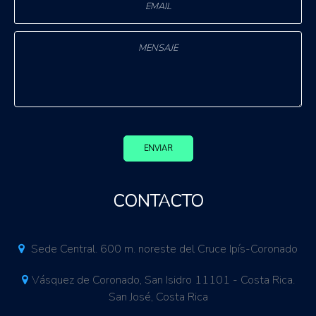
ENVIAR
CONTACTO
Sede Central. 600 m. noreste del Cruce Ipís-Coronado
Vásquez de Coronado, San Isidro 11101 - Costa Rica.
San José, Costa Rica