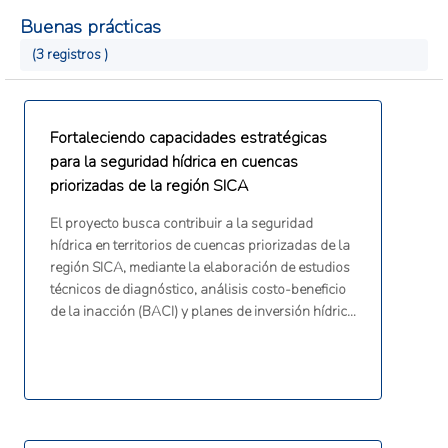
Buenas prácticas
(3 registros )
Fortaleciendo capacidades estratégicas
para la seguridad hídrica en cuencas
priorizadas de la región SICA
El proyecto busca contribuir a la seguridad
hídrica en territorios de cuencas priorizadas de la
región SICA, mediante la elaboración de estudios
técnicos de diagnóstico, análisis costo-beneficio
de la inacción (BACI) y planes de inversión hídrica
estratégica con perfiles de proyectos bancables
por cuenca. Interviene en 8 cuencas de 8 países
—Belice, Guatemala, Honduras, El Salvador,
Nicaragua, Costa Rica, Panamá y República
Dominicana— incorporando enfoques de género,
interculturalidad y riesgo climático.