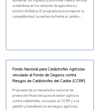
aumentar los ingresos y promover medios de vida
sostenibles en los sectores de agricultura y
turismo de Belice. El programa busca mejorar la
competitividad, la resiliencia frente al cambio
climático y la sostenibilidad ambiental de las
micro, pequeñas y medianas empresas mediante
financiamiento, asistencia técnica, desarrollo de
capacidades empresariales y apoyo a inversiones
productivas sostenibles. La operación es
financiada por el Banco Interamericano de
Desarrollo mediante un préstamo de USD 15
millones.
Fondo Nacional para Catástrofes Agrícolas
vinculado al Fondo de Seguros contra
Riesgos de Catástrofes del Caribe (CCRIF).
Propuesta de un mecanismo nacional de
protección financiera para el sector agrícola
contra catástrofes, vinculado al CCRIF y a la
gestión y transferencia de riesgos agrícolas.