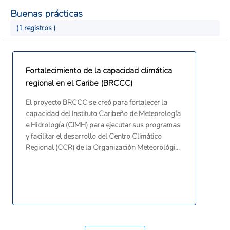
Buenas prácticas
(1 registros )
Fortalecimiento de la capacidad climática
regional en el Caribe (BRCCC)
El proyecto BRCCC se creó para fortalecer la
capacidad del Instituto Caribeño de Meteorología
e Hidrología (CIMH) para ejecutar sus programas
y facilitar el desarrollo del Centro Climático
Regional (CCR) de la Organización Meteorológica
Mundial para el Caribe. Sus objetivos incluían el
desarrollo de infraestructura, el aumento de la
gama de productos climáticos y el fortalecimiento
de las capacidades humanas y técnicas en los
Servicios Meteorológicos e Hidrológicos
Nacionales.