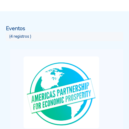
múltiples escalas diseñados para monitorear el
progreso hacia las metas establecidas en acuerdos
ambientales multilaterales, al tiempo que impulsa
la capacidad regional para gestionar datos
Eventos
espaciales e información relacionada con
indicadores ambientales.
(4 registros )