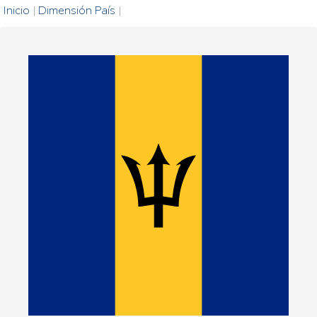
Inicio
|
Dimensión País
|