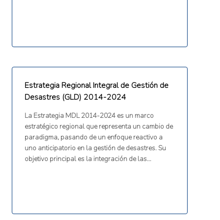
compradores y vendedores agrícolas, un portal
G2G, tecnologías de precisión, una plataforma de
extensión virtual y la familiarización de los
agricultores con la agricultura climáticamente
inteligente.
Estrategia Regional Integral de Gestión de
Desastres (GLD) 2014-2024
La Estrategia MDL 2014-2024 es un marco
estratégico regional que representa un cambio de
paradigma, pasando de un enfoque reactivo a
uno anticipatorio en la gestión de desastres. Su
objetivo principal es la integración de las
consideraciones de gestión de desastres en la
planificación del desarrollo y el proceso de toma
de decisiones de los Estados participantes de la
CDEMA. Aborda todos los peligros y todas las
fases del ciclo de desastres: prevención,