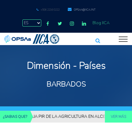
+506 2216 0222
OPSAA@IICA.INT
Blog IICA
Dimensión - Países
BARBADOS
BAJA PIR DE LA AGRICULTURA EN ALC
EN 2023, LA PROD
¿SABIAS QUE?
VER MÁS