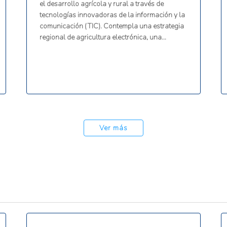
el desarrollo agrícola y rural a través de
tecnologías innovadoras de la información y la
comunicación (TIC). Contempla una estrategia
regional de agricultura electrónica, una
plataforma B2B para compradores y
vendedores agrícolas, un portal G2G,
tecnologías de precisión, una plataforma de
extensión virtual y la familiarización de los
agricultores con la agricultura climáticamente
inteligente.
Ver más