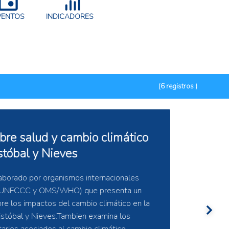
VENTOS
INDICADORES
(6 registros )
e Datos de Monitoreo
DAP)
tos de Monitoreo Ambiental (REMDAP)
 toma de decisiones, mejorando la
y evaluación ambiental en todo el Caribe.
vo proporcionar a los tomadores de