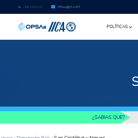
+506 2216 0222
OPSAA@IICA.INT
POLÍTICAS
¿SABIAS QUE?
Inicio
|
Dimensión País
|
San Cristóbal y Nieves