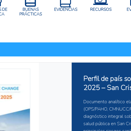
 DE
BUENAS
EVIDENCIAS
RECURSOS
E
CA
PRÁCTICAS
Portal Regional d
Ambiental (REM
El Portal Regional de Da
opera como un hub para la
efectividad del monitoreo 
REMDAP tiene como objeti