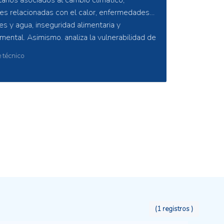
nstituciones académicas y el sector privado
 datos confiables. Proporciona una
cadores y variables útiles, completos con
étodos para su cálculo, para realizar un
mbiental. Además, REMDAP incluye
tos en línea
s de múltiples escalas diseñados para
cia las metas establecidas en acuerdos
, al tiempo que impulsa la capacidad
tos espaciales e información relacionada
es.
(1 registros )