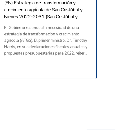
(EN) Estrategia de transformación y
crecimiento agrícola de San Cristóbal y
Nieves 2022-2031 (San Cristóbal y
Nieves)
El Gobierno reconoce la necesidad de una
estrategia de transformación y crecimiento
agrícola (ATGS). El primer ministro, Dr. Timothy
Harris, en sus declaraciones fiscales anuales y
propuestas presupuestarias para 2022, reiteró
el objetivo del Gobierno de «producir más de lo
que consumimos y el compromiso de avanzar
para alcanzar los ODS 2 (hambre cero) y ODS
12 ( consumo y producción responsables)».
Esta necesidad fue igualmente reiterada por las
partes interesadas consultadas durante la
elaboración de esta estrategia (es decir,
agricultores, pescadores, empresarios de micro,
pequeñas y medianas empresas,
representantes de instituciones financieras, de
la sociedad civil y de investigación y formación,
y socios regionales.