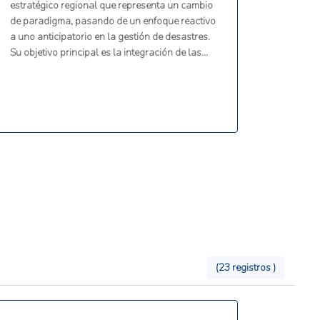
estratégico regional que representa un cambio
de paradigma, pasando de un enfoque reactivo
a uno anticipatorio en la gestión de desastres.
Su objetivo principal es la integración de las
consideraciones de gestión de desastres en la
planificación del desarrollo y el proceso de
toma de decisiones de los Estados
participantes de la CDEMA. Aborda todos los
peligros y todas las fases del ciclo de
desastres: prevención, mitigación, preparación,
respuesta, recuperación y rehabilitación.
(23 registros )