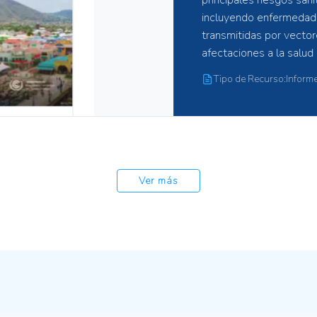
decisiones, las ONG, las i
un suministro constante de
variedad de métricas, indi
detalles sobre modelos y m
seguimiento del estado a
Tipo de Recurso:Base de da
herramientas e indicadore
monitorear el progreso ha
ambientales multilaterales
regional para gestionar da
con indicadores ambiental
Ver más