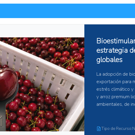
¿Quién ganará el 
Latinoamérica?
El mercado latinoamerican
ingresó en una etapa de m
crecimiento ya no garantiza
tecnológica, la validación 
productivos y la ejecució
podrán liderar el sector.
Tipo de Recurso:Noticias