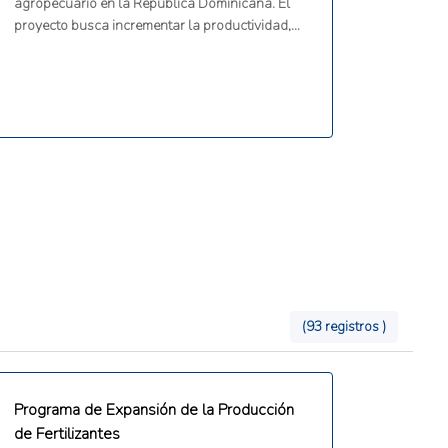
agropecuario en la República Dominicana. El
proyecto busca incrementar la productividad,
facilitar el acceso a mercados internacionales y
elevar la calidad de los alimentos mediante la
mejora de los servicios de sanidad e inocuidad
agroalimentaria, el impulso a la innovación y
transferencia de tecnologías fito-zoosanitarias
(incluyendo el uso de bioinsumos), y el
fortalecimiento del sistema nacional de
estadísticas agropecuarias.
(93 registros )
Programa de Expansión de la Producción
de Fertilizantes