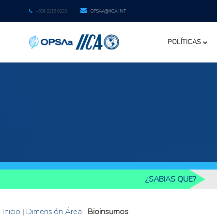
+506 2216 0222
OPSAA@IICA.INT
POLÍTICAS
¿SABIAS QUE?
Inicio
|
Dimensión Área
|
Bioinsumos