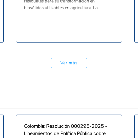
residuales para su transformación en
biosólidos utilizables en agricultura. La
iniciativa busca generar enmiendas orgánicas
que mejoren la calidad del suelo, promoviendo
la economía circular y reduciendo la
disposición de residuos.
Ver más
Colombia: Resolución 000295-2025 -
Lineamientos de Política Pública sobre