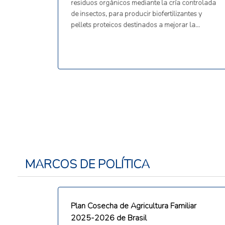
residuos orgánicos mediante la cría controlada
de insectos, para producir biofertilizantes y
pellets proteicos destinados a mejorar la
productividad agrícola y la alimentación
animal. La iniciativa se desarrolla en la región
de Tarapacá y busca promover sistemas
agroalimentarios sostenibles en zonas áridas
mediante la valorización de residuos, el
aprovechamiento de biomasa de insectos, la
mejora de la fertilidad del suelo y la generación
de insumos agrícolas y pecuarios de origen
local.
MARCOS DE POLÍTICA
Plan Cosecha de Agricultura Familiar
2025-2026 de Brasil