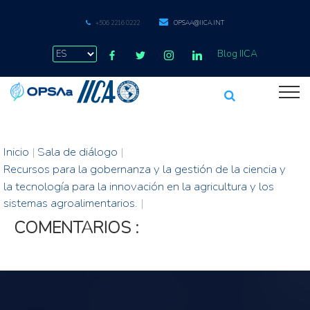
+506 2216 0222
OPSAA@IICA.INT
Blog IICA
Inicio
|
Sala de diálogo
|
Recursos para la gobernanza y la gestión de la ciencia y
la tecnología para la innovación en la agricultura y los
sistemas agroalimentarios.
|
COMENTARIOS :