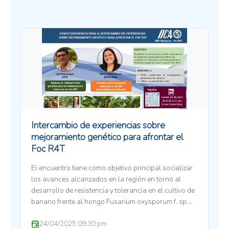
Intercambio de experiencias sobre
mejoramiento genético para afrontar el
Foc R4T
El encuentro tiene como objetivo principal socializar
los avances alcanzados en la región en torno al
desarrollo de resistencia y tolerancia en el cultivo de
banano frente al hongo Fusarium oxysporum f. sp.
cubense raza 4 tropical (Foc R4T), una de las
24/04/2025 09:30 pm
mayores amenazas para la producción bananera a