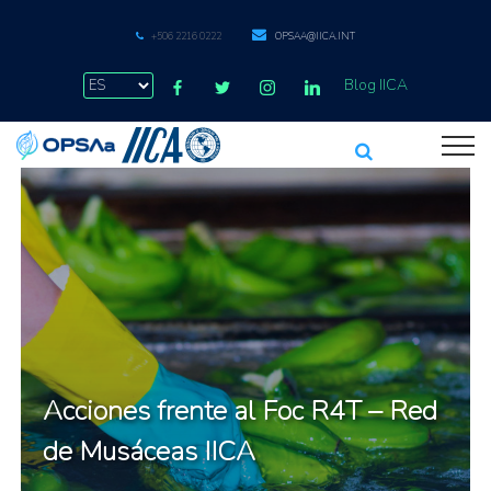
+506 2216 0222
OPSAA@IICA.INT
Blog IICA
Acciones frente al Foc R4T – Red
de Musáceas IICA