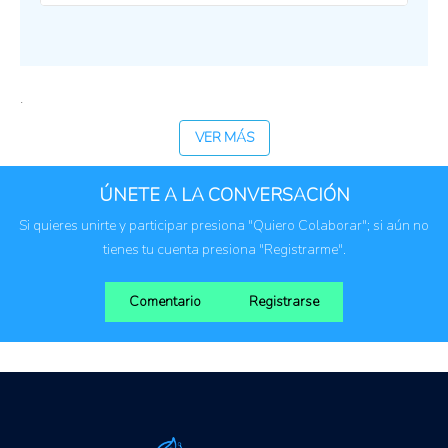
nivel mundial. A través del intercambio de
24/04/2025 11:45 pm
conocimientos y experiencias, se busca fortalecer las
Zona horaria: GTM - 5
capacidades técnicas y científicas de los países de la
región para hacer frente a esta enfermedad mediante
.
estrategias de mejoramiento genético.
VER MÁS
ÚNETE A LA CONVERSACIÓN
Si quieres unirte y participar presiona "Quiero Colaborar"; si aún no
tienes tu cuenta presiona "Registrarme".
Comentario
Registrarse