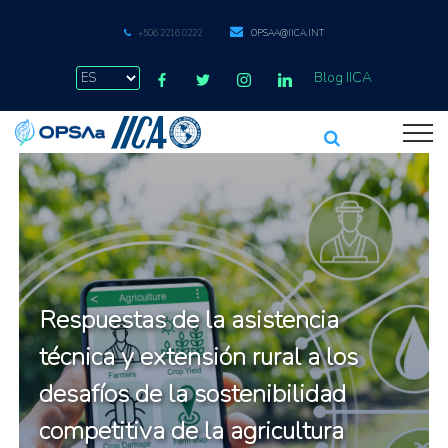
+506 2216 0222
OPSAA@IICA.INT
Blog IICA
Respuestas de la asistencia
técnica y extensión rural a los
desafíos de la sostenibilidad
competitiva de la agricultura