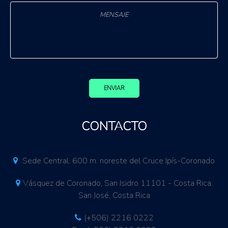
ENVIAR
CONTACTO
Sede Central. 600 m. noreste del Cruce Ipís-Coronado
Vásquez de Coronado, San Isidro 11101 - Costa Rica.
San José, Costa Rica
(+506) 2216 0222