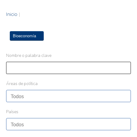
Inicio
|
Bioeconomía
Nombre o palabra clave
Áreas de política
Países