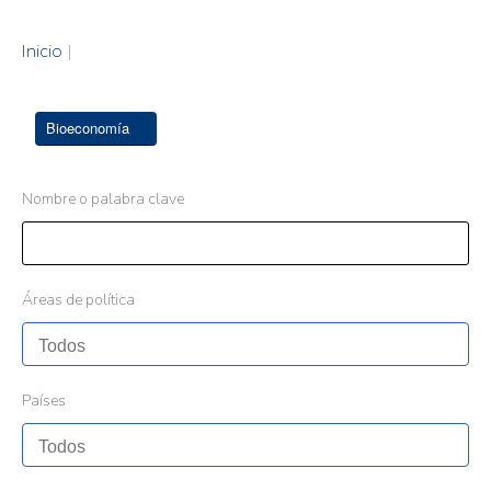
Inicio
|
Bioeconomía
Nombre o palabra clave
Áreas de política
Países