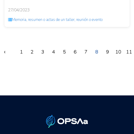
27/04/2023
Memoria, resumen o actas de un taller, reunión o evento
‹
1
2
3
4
5
6
7
8
9
10
11