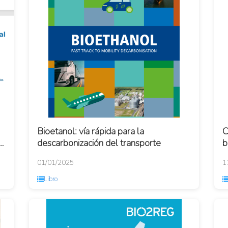
Bioetanol: vía rápida para la
C
descarbonización del transporte
b
01/01/2025
1
Libro