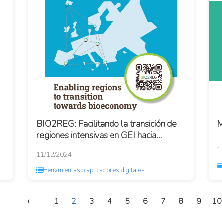
BIO2REG: Facilitando la transición de
M
regiones intensivas en GEI hacia
modelos de bioeconomía circular
1
11/12/2024
Herramientas o aplicaciones digitales
‹
1
2
3
4
5
6
7
8
9
10