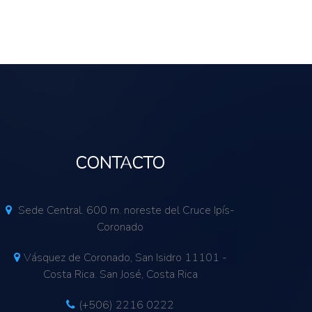
CONTACTO
Sede Central. 600 m. noreste del Cruce Ipís-
Coronado
Vásquez de Coronado, San Isidro 11101 -
Costa Rica. San José, Costa Rica
(+506) 2216 0222