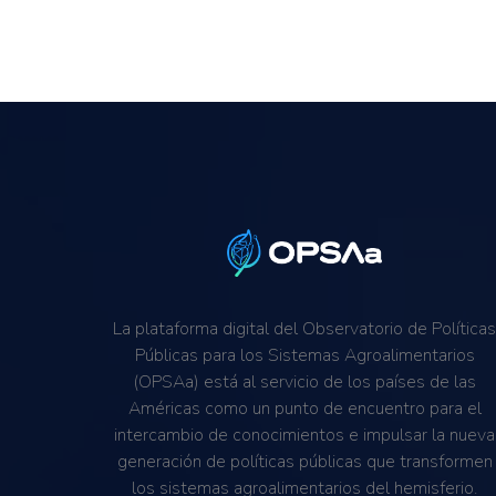
La plataforma digital del Observatorio de Política
Públicas para los Sistemas Agroalimentarios
(OPSAa) está al servicio de los países de las
Américas como un punto de encuentro para el
intercambio de conocimientos e impulsar la nueva
generación de políticas públicas que transformen
los sistemas agroalimentarios del hemisferio.