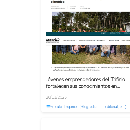
Jóvenes emprendedores del Trifinio
fortalecen sus conocimientos en
híbridos de café para la resiliencia
20/11/2025
climática
Artículo de opinión (Blog, columna, editorial, etc.)