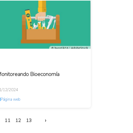
onitoreando Bioeconomía
1/12/2024
Página web
›
11
12
13