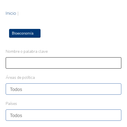
Inicio
|
Bioeconomía
Nombre o palabra clave
Áreas de política
Países