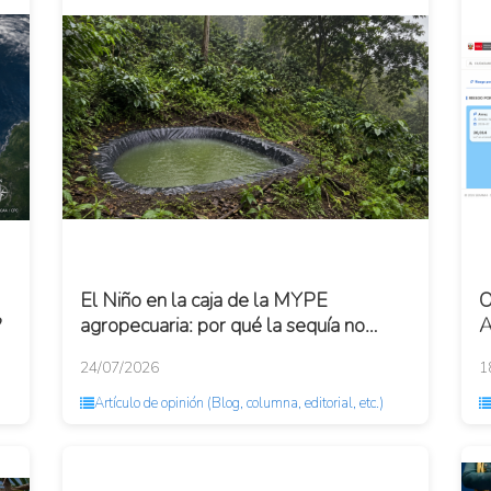
El Niño en la caja de la MYPE
O
?
agropecuaria: por qué la sequía no
A
golpea a todas por igual
24/07/2026
1
Artículo de opinión (Blog, columna, editorial, etc.)