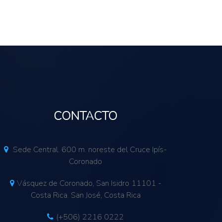
CONTACTO
Sede Central. 600 m. noreste del Cruce Ipís-
Coronado
Vásquez de Coronado, San Isidro 11101 -
Costa Rica. San José, Costa Rica
(+506) 2216 0222