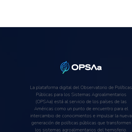
La plataforma digital del Observatorio de Política
Públicas para los Sistemas Agroalimentarios
(OPSAa) está al servicio de los países de las
Américas como un punto de encuentro para el
intercambio de conocimientos e impulsar la nueva
generación de políticas públicas que transformen
los sistemas agroalimentarios del hemisferio.