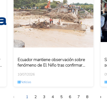
y
Ecuador mantiene observación sobre
S
n
fenómeno de El Niño tras confirmar
s
fortalecimiento de condiciones
d
10/07/2026
0
Noticias
‹
›
1
2
3
4
5
6
7
8