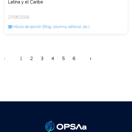
Latina y el Caribe
27/05/2026
Artículo de opinión (Blog, columna, editorial, etc.)
‹
›
1
2
3
4
5
6