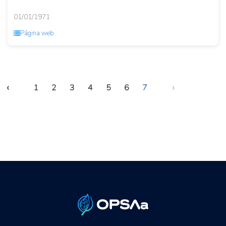
01/01/1971
Página web
‹
›
1
2
3
4
5
6
7