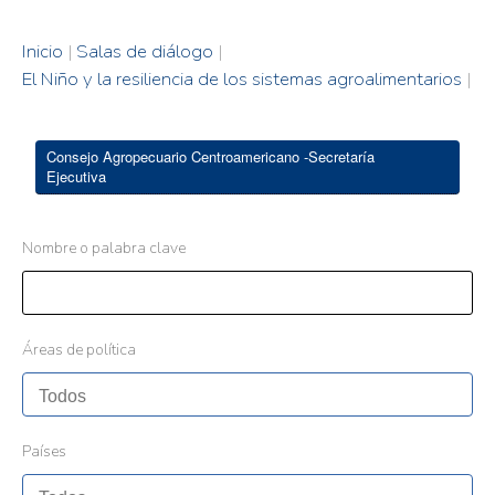
Inicio
|
Salas de diálogo
|
El Niño y la resiliencia de los sistemas agroalimentarios
|
Consejo Agropecuario Centroamericano -Secretaría
Ejecutiva
Nombre o palabra clave
Áreas de política
Países