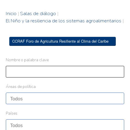
Inicio
|
Salas de diálogo
|
El Niño y la resiliencia de los sistemas agroalimentarios
|
CCRAF Foro de Agricultura Resiliente al Clima del Caribe
Nombre o palabra clave
Áreas de política
Países