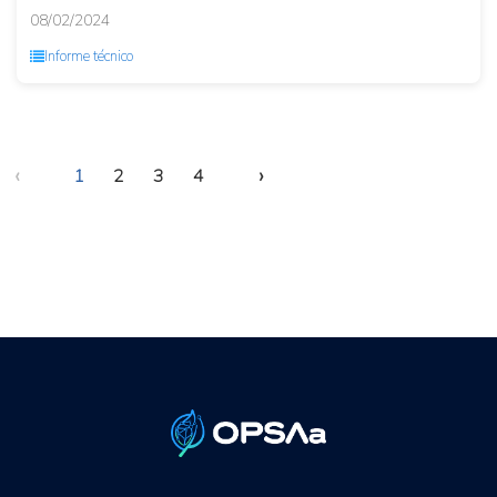
08/02/2024
Informe técnico
‹
›
1
2
3
4