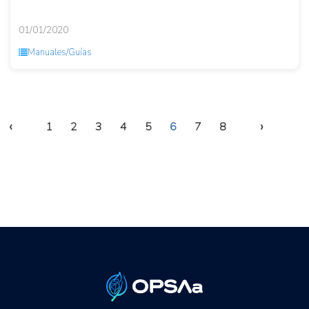
01/01/2020
Manuales/Guías
‹
›
1
2
3
4
5
6
7
8