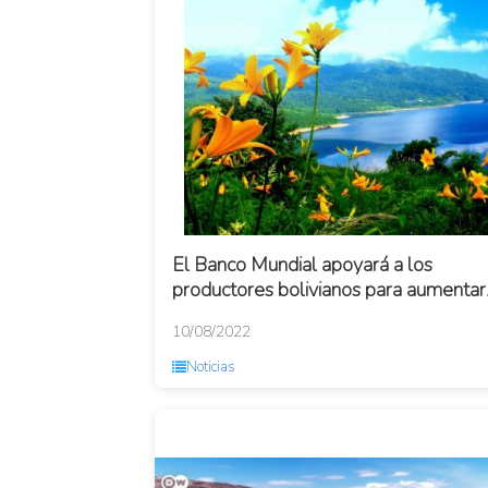
El Banco Mundial apoyará a los
productores bolivianos para aumentar
la seguridad alimentaria y el acceso al
10/08/2022
mercado
Noticias