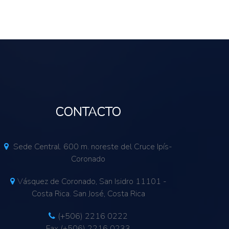
CONTACTO
Sede Central. 600 m. noreste del Cruce Ipís-
Coronado
Vásquez de Coronado, San Isidro 11101 -
Costa Rica. San José, Costa Rica
(+506) 2216 0222
Fax (+506) 2216 0233