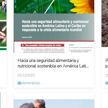
Hacia una seguridad alimentaria y
P
nutricional sostenible en América Latina
p
y el Caribe en respuesta a la crisis
l
01/12/2022
2
aliment...
Informe técnico