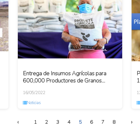
Entrega de Insumos Agrícolas para
P
600,000 Productores de Granos
1
Básico
16/05/2022
1
Noticias
‹
›
1
2
3
4
5
6
7
8