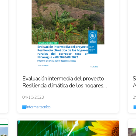
Evaluación intermedia del proyecto
S
Resiliencia climática de los hogares
A
rurales del corredor seco en Nicaragua
2
04/10/2023
2
- 08.20...
Informe técnico