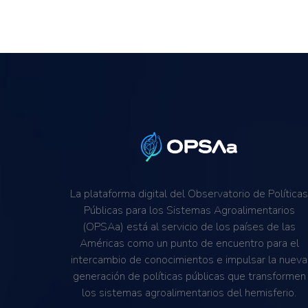
La plataforma digital del Observatorio de Política
Públicas para los Sistemas Agroalimentarios
(OPSAa) está al servicio de los países de las
Américas como un punto de encuentro para el
intercambio de conocimientos e impulsar la nueva
generación de políticas públicas que transformen
los sistemas agroalimentarios del hemisferio.