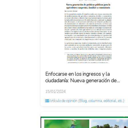
Enfocarse en los ingresos y la
ciudadanía: Nueva generación de
políticas públicas para la agricultura
15/01/2024
campesina, fam...
Artículo de opinión (Blog, columna, editorial, etc.)