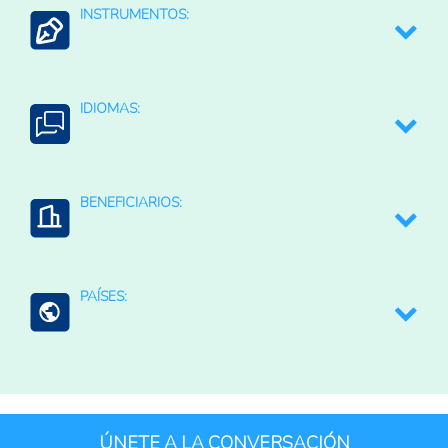
INSTRUMENTOS:
Recolectar, analizar, difundir e intercambiar datos,
información y conocimiento entre países
IDIOMAS:
Análisis de situación y prospectivo regionales o
internacionales
English
BENEFICIARIOS:
Instituciones públicas
PAÍSES:
Organizaciones de la Sociedad Civil
Mundo (agreg.)
América Latina y el Caribe (agregado)
ÚNETE A LA CONVERSACIÓN