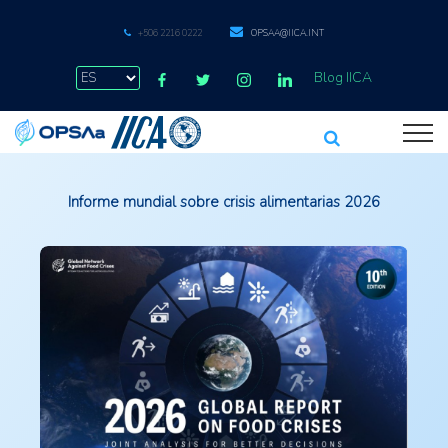
+506 2216 0222
OPSAA@IICA.INT
Blog IICA
Informe mundial sobre crisis alimentarias 2026