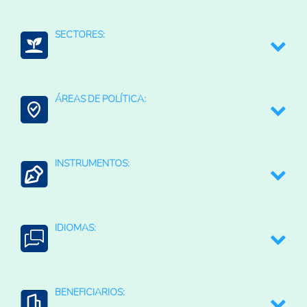
Seguridad alimentaria y nutricional
SECTORES:
Eficiencia de los mercados
Reducción de costos
Fertilizantes (Cadena)
ÁREAS DE POLÍTICA:
Fertilizantes (productos)
Agroalimentario (total)
Comercio Internacional e Integración Regional
INSTRUMENTOS:
Contexto Agroalimentario
Cambios en los aranceles a las importación
IDIOMAS:
Medidas antidumping
Medidas compensatorias
English
BENEFICIARIOS: