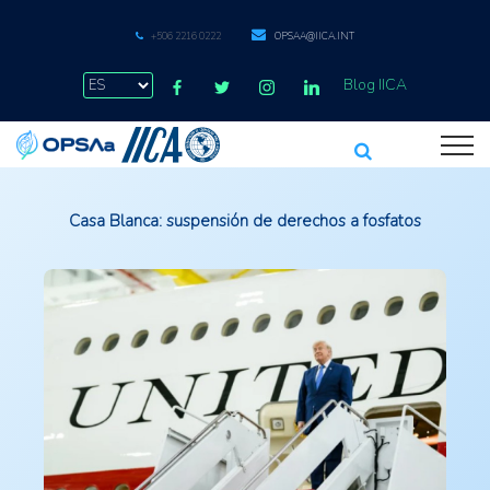
+506 2216 0222
OPSAA@IICA.INT
Blog IICA
Casa Blanca: suspensión de derechos a fosfatos