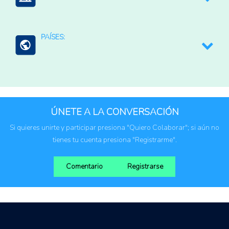
Productores agropecuarios
PAÍSES:
Estados Unidos
Marruecos
ÚNETE A LA CONVERSACIÓN
Si quieres unirte y participar presiona "Quiero Colaborar"; si aún no
tienes tu cuenta presiona "Registrarme".
Comentario
Registrarse