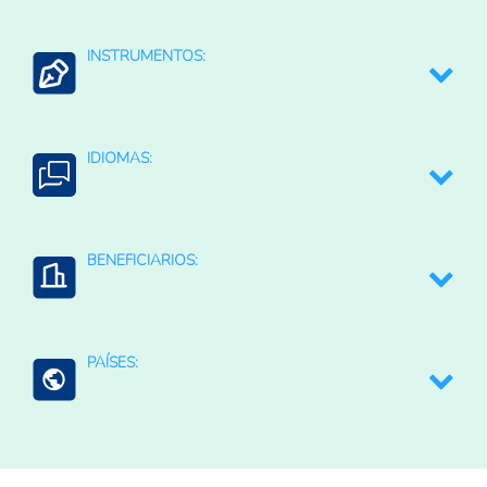
Agricultura Regenerativa y Resiliente
INSTRUMENTOS:
Agua para la agricultura
Contexto Agroalimentario
Coordinación intersectorial e interinstitucional
IDIOMAS:
Estrategias, planes, políticas o lineamientos;
sectoriales o nacionales
Sistemas de alerta temprana
Español
BENEFICIARIOS:
Comunidades rurales
PAÍSES:
Productores agropecuarios
Centroamérica
Panamá