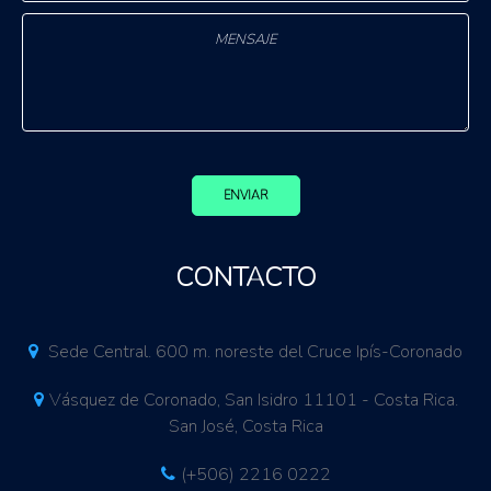
ENVIAR
CONTACTO
Sede Central. 600 m. noreste del Cruce Ipís-Coronado
Vásquez de Coronado, San Isidro 11101 - Costa Rica.
San José, Costa Rica
(+506) 2216 0222