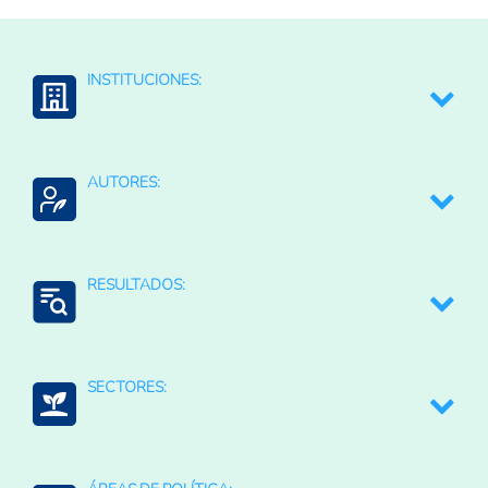
INSTITUCIONES:
Consejo Agropecuario Centroamericano -Secretaría
Ejecutiva
AUTORES:
IICA: Instituto Interamericano de Cooperación para la
Agricultura
Infobae
SICA: Sistema para la Integración Centroamericana
RESULTADOS:
Jessica García
CCRAF Foro de Agricultura Resiliente al Clima del
Caribe
Mitigación de riesgos
SECTORES:
Mitigación del clima
Agricultura, silvicultura, y productos de la pesca