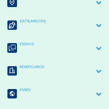
Contexto Agroalimentario
INSTRUMENTOS:
Agua para la agricultura
Sistemas de alerta temprana
IDIOMAS:
Coordinación intersectorial e interinstitucional
Español
BENEFICIARIOS:
Empresas privadas
PAÍSES:
Instituciones públicas
Productores agropecuarios
Paraguay