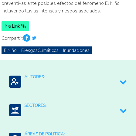
preventivas ante posibles efectos del fenómeno El Niño,
incluyendo lluvias intensas y riesgos asociados.
Ir a Link
Compartir:
ElNiño
RiesgosClimáticos
Inundaciones
AUTORES:
La Nación
SECTORES:
Agroalimentario (total)
ÁREAS DE POLÍTICA:
Medio ambiente y recursos naturales