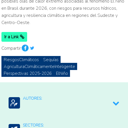
posibles olas de calor extremo asociadas al fenómeno El Niño
en Brasil durante 2026, con riesgos para recursos hídricos,
agricultura y resiliencia climática en regiones del Sudeste y
Centro-Oeste.
Ir a Link
Compartir:
RiesgosClimáticos
Sequías
AgriculturaClimáticamenteInteligente
Perspectivas 2025-2026
ElNiño
AUTORES:
CPG
SECTORES: