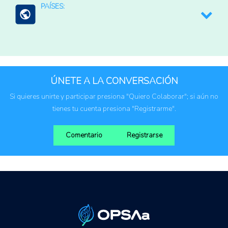
PAÍSES:
Instituciones públicas
Productores agropecuarios
Brasil
ÚNETE A LA CONVERSACIÓN
Si quieres unirte y participar presiona "Quiero Colaborar"; si aún no
tienes tu cuenta presiona "Registrarme".
Comentario
Registrarse