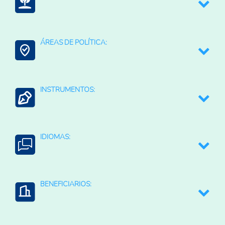
Medio ambiente y recursos naturales
ÁREAS DE POLÍTICA:
Agroalimentario (total)
Agroambiental
Contexto Agroalimentario
INSTRUMENTOS:
Agricultura Regenerativa y Resiliente
Agua para la agricultura
Sistemas de alerta temprana
IDIOMAS:
Estudios y diagnósticos
Português
BENEFICIARIOS:
Empresas privadas