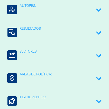
AUTORES:
World Food Programme (WFP)
RESULTADOS:
Mitigación de riesgos
SECTORES:
Agricultura, silvicultura, y productos de la pesca
ÁREAS DE POLÍTICA:
Agroalimentario (total)
Agua para la agricultura
INSTRUMENTOS:
Contexto Agroalimentario