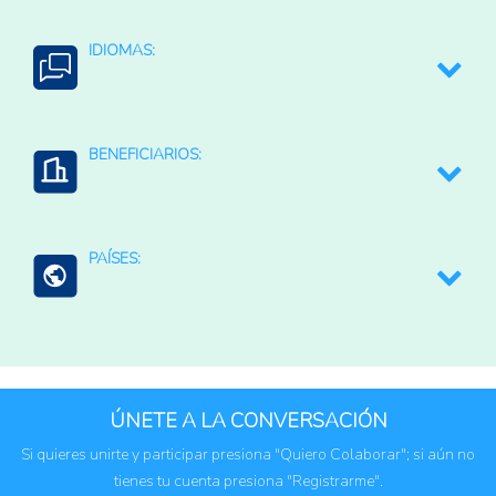
Ayudas alimentarias
IDIOMAS:
Transferencias monetarias a consumidores o familias
Español
BENEFICIARIOS:
Consumidores
PAÍSES:
Centroamérica
El Salvador
Guatemala
ÚNETE A LA CONVERSACIÓN
Honduras
Si quieres unirte y participar presiona "Quiero Colaborar"; si aún no
tienes tu cuenta presiona "Registrarme".