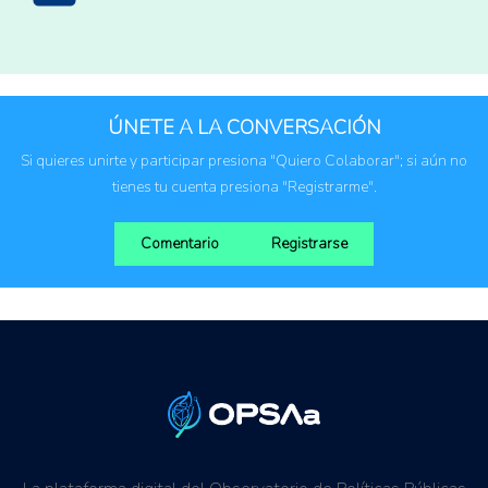
Canadá
China
Rusia
ÚNETE A LA CONVERSACIÓN
Ucrania
Si quieres unirte y participar presiona "Quiero Colaborar"; si aún no
Estados Unidos
tienes tu cuenta presiona "Registrarme".
Comentario
Registrarse