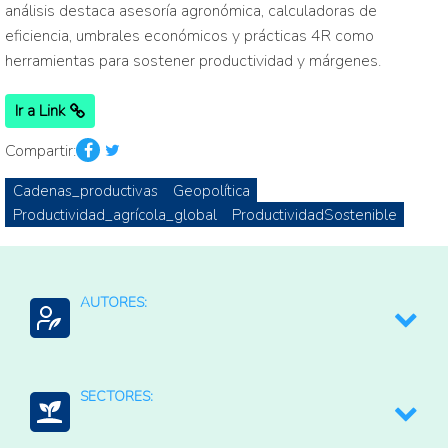
análisis destaca asesoría agronómica, calculadoras de
eficiencia, umbrales económicos y prácticas 4R como
herramientas para sostener productividad y márgenes.
Ir a Link
Compartir:
Cadenas_productivas
Geopolítica
Productividad_agrícola_global
ProductividadSostenible
AUTORES:
https://www.fcc-fac.ca/
SECTORES:
Farm Credit Canada (FCC)