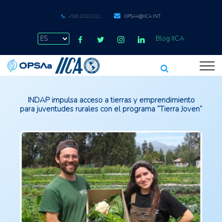
+506 2216 0222
OPSAA@IICA.INT
Blog IICA
INDAP impulsa acceso a tierras y emprendimiento
para juventudes rurales con el programa “Tierra Joven”