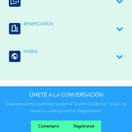
Asistencia técnica a los productores
Estrategias, planes, políticas o lineamientos;
Español
sectoriales o nacionales
BENEFICIARIOS:
Comunidades rurales
PAÍSES:
Jóvenes
Mujeres
Chile
ÚNETE A LA CONVERSACIÓN
Si quieres unirte y participar presiona "Quiero Colaborar"; si aún no
tienes tu cuenta presiona "Registrarme".
Comentario
Registrarse