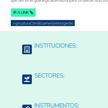
que ven en el guarango alternativa para fortalecer la econo
IR A LINK
AgriculturaClimáticamenteInteligente
INSTITUCIONES:
Heifer Internacional
SECTORES:
Agricultura, silvicultura, y productos de la pesca
INSTRUMENTOS: