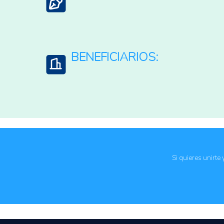
Asistencia técnica a los productores
Vinculación de productores y cadenas de valor 
BENEFICIARIOS:
Comunidades rurales
Agricultura familiar
Si quieres unirte