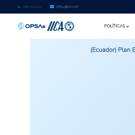
+506 2216 0222
OPSAA@IICA.INT
POLÍTICAS
(Ecuador) Plan 