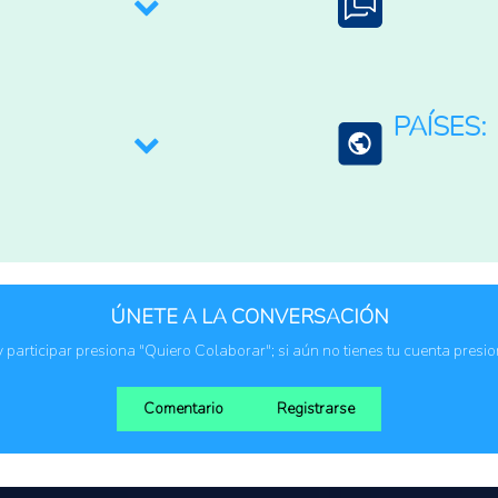
Agricultura Regene
Español
a los mercados
PAÍSES:
Ecuador
ÚNETE A LA CONVERSACIÓN
 y participar presiona "Quiero Colaborar"; si aún no tienes tu cuenta presi
Comentario
Registrarse