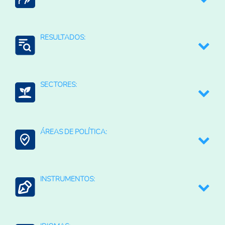
Carlos de Miguel
RESULTADOS:
Biodiversidad
SECTORES:
Mitigación de riesgos
Resiliencia al cambio climático
Agroalimentario (total)
ÁREAS DE POLÍTICA:
Medio ambiente y recursos naturales
Finanzas Bancario Seguros
Bioeconomía
INSTRUMENTOS:
Agricultura Regenerativa y Resiliente
Estudios y diagnósticos